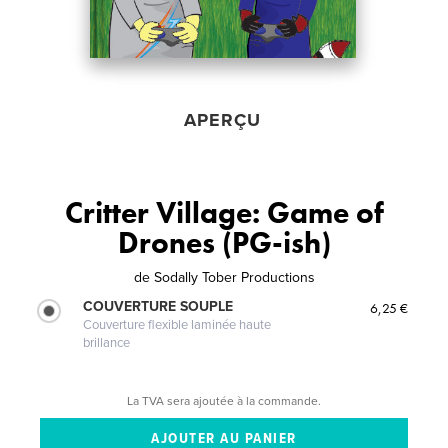
APERÇU
Critter Village: Game of
Drones (PG-ish)
de
Sodally Tober Productions
COUVERTURE SOUPLE
6,25 €
Couverture flexible laminée haute
brillance
La TVA sera ajoutée à la commande.