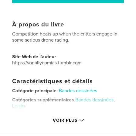
À propos du livre
Competition heats up when the critters engage in
some serious drone racing.
Site Web de l'auteur
https://sodallycomics.tumblr.com
Caractéristiques et détails
Catégorie principale:
Bandes dessinées
Catégories supplémentaires
Bandes dessinées
,
Loisirs
Format choisi:
15×23 cm
VOIR PLUS
# de pages:
28
ISBN