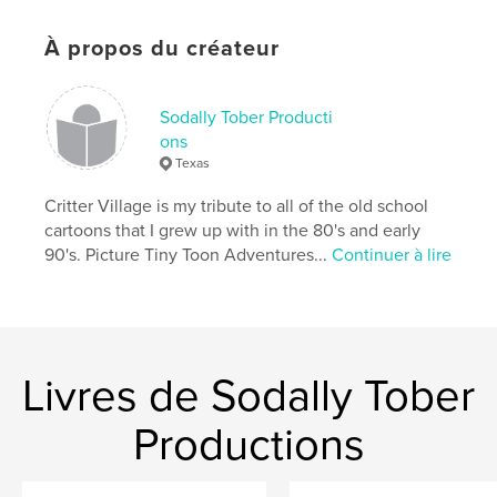
Couverture souple: 9781714152179
Date de publication:
oct 28, 2019
À propos du créateur
Langue
English
Mots-clés
Sodally Tober Producti
,
,
#funnyanimals
#sodallycomics
#CritterVillage
ons
Texas
Critter Village is my tribute to all of the old school
cartoons that I grew up with in the 80's and early
90's. Picture Tiny Toon Adventures...
Continuer à lire
Livres de Sodally Tober
Productions