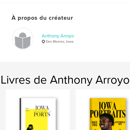
# de pages:
48
Date de publication:
août 19, 2019
À propos du créateur
Langue
English
Mots-clés
Anthony Arroyo
,
,
landscapes
portraits
photography
Des Moines, Iowa
Livres de Anthony Arroyo