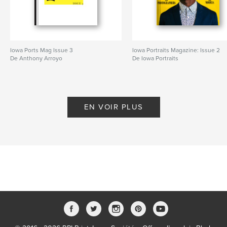
Iowa Ports Mag Issue 3
Iowa Portraits Magazine: Issue 2
De Anthony Arroyo
De Iowa Portraits
EN VOIR PLUS