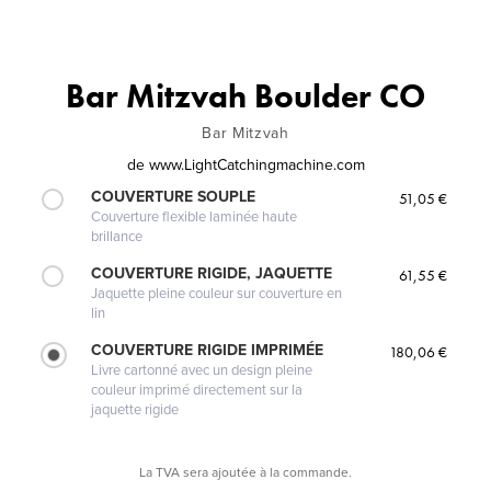
Bar Mitzvah Boulder CO
Bar Mitzvah
de
www.LightCatchingmachine.com
COUVERTURE SOUPLE
51,05 €
Couverture flexible laminée haute
brillance
COUVERTURE RIGIDE, JAQUETTE
61,55 €
Jaquette pleine couleur sur couverture en
lin
COUVERTURE RIGIDE IMPRIMÉE
180,06 €
Livre cartonné avec un design pleine
couleur imprimé directement sur la
jaquette rigide
La TVA sera ajoutée à la commande.