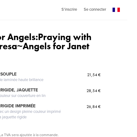
S'inscrire
Se connecter
or Angels:Praying with
resa~Angels for Janet
 SOUPLE
21,54 €
le laminée haute brillance
RIGIDE, JAQUETTE
28,54 €
ouleur sur couverture en lin
RIGIDE IMPRIMÉE
26,84 €
vec un design pleine couleur imprimé
a jaquette rigide
La TVA sera ajoutée à la commande.