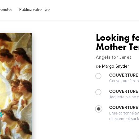
veautés
Publiez votre livre
Looking f
Mother Te
Angels for Janet
de
Margo Snyder
COUVERTURE
Couverture flexib
COUVERTURE 
Jaquette pleine c
COUVERTURE 
Livre cartonné a
directement sur l