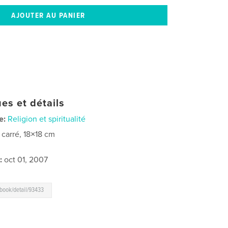
es et détails
e:
Religion et spiritualité
t carré, 18×18 cm
:
oct 01, 2007
book/detail/93433