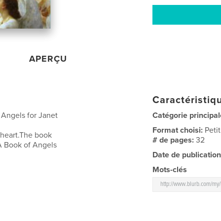
APERÇU
Caractéristiqu
 Angels for Janet
Catégorie principal
Format choisi:
Peti
 heart.The book
# de pages:
32
 A Book of Angels
Date de publication
Mots-clés
http://www.blurb.com/my/