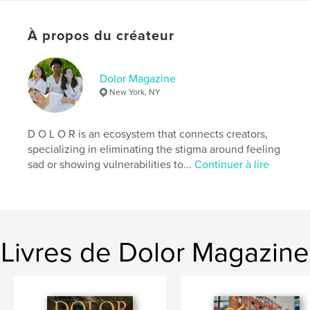
Langue
English
Mots-clés
À propos du créateur
,
,
vera'sor
stormimaya
Stormi maya
Dolor Magazine
New York, NY
D O L O R is an ecosystem that connects creators,
specializing in eliminating the stigma around feeling
sad or showing vulnerabilities to...
Continuer à lire
Livres de Dolor Magazine