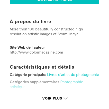
À propos du livre
More then 100 beautifully constructed high
resolution artistic images of Stormi Maya.
Site Web de l'auteur
http://www.dolormagazine.com
Caractéristiques et détails
Catégorie principale:
Livres d'art et de photographie
Catégories supplémentaires
Photographie
artistique
Format choisi:
Lettre US, 22×28 cm
VOIR PLUS
# de pages:
56
Date de publication:
févr 28, 2019