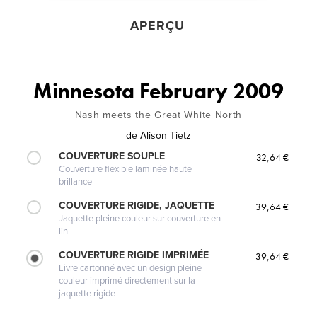
APERÇU
Minnesota February 2009
Nash meets the Great White North
de
Alison Tietz
COUVERTURE SOUPLE
32,64 €
Couverture flexible laminée haute
brillance
COUVERTURE RIGIDE, JAQUETTE
39,64 €
Jaquette pleine couleur sur couverture en
lin
COUVERTURE RIGIDE IMPRIMÉE
39,64 €
Livre cartonné avec un design pleine
couleur imprimé directement sur la
jaquette rigide