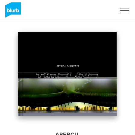
S'inscrire
APERÇU