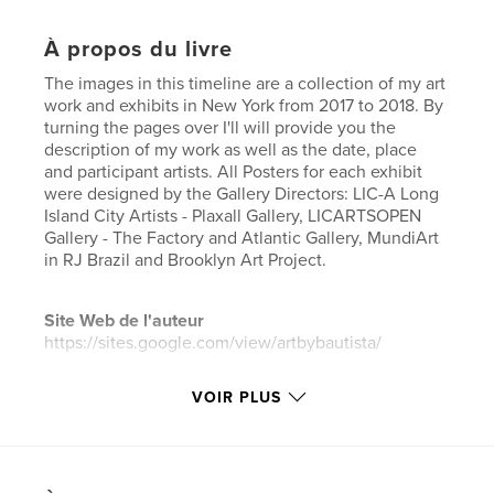
À propos du livre
The images in this timeline are a collection of my art
work and exhibits in New York from 2017 to 2018. By
turning the pages over I'll will provide you the
description of my work as well as the date, place
and participant artists. All Posters for each exhibit
were designed by the Gallery Directors: LIC-A Long
Island City Artists - Plaxall Gallery, LICARTSOPEN
Gallery - The Factory and Atlantic Gallery, MundiArt
in RJ Brazil and Brooklyn Art Project.
Site Web de l'auteur
https://sites.google.com/view/artbybautista/
VOIR PLUS
Caractéristiques et détails
Catégorie principale:
Livres d'art et de photographie
Catégories supplémentaires
Architecture
,
Beaux-