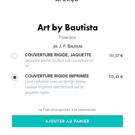
Art by Bautista
Timeline
de
J. F. Bautista
COUVERTURE RIGIDE, JAQUETTE
111,27 €
Jaquette pleine couleur sur couverture en
lin
COUVERTURE RIGIDE IMPRIMÉE
113,41 €
Livre cartonné avec un design pleine
couleur imprimé directement sur la
jaquette rigide
La TVA sera ajoutée à la commande.