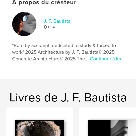
arts
À propos du créateur
Format choisi:
Grand format paysage, 33×28 cm
# de pages:
116
J. F. Bautista
Date de publication:
déc 17, 2018
USA
Langue
English
Mots-clés
"Born by accident, dedicated to study & forced to
work" 2025 Architecture by J. F. Bautista© 2025
,
,
,
timeline
plaxall
licartists
performers
Concrete Architecture© 2025 The...
Continuer à lire
Livres de J. F. Bautista