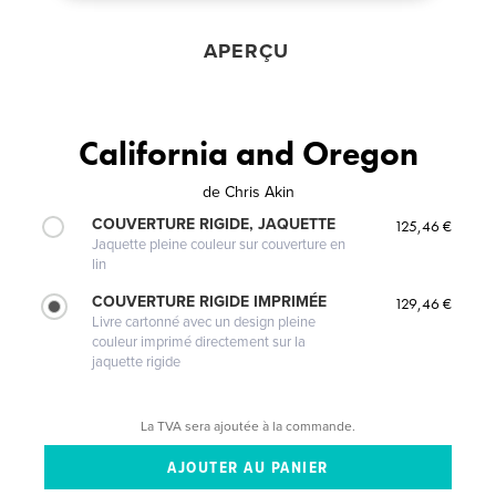
APERÇU
California and Oregon
de
Chris Akin
COUVERTURE RIGIDE, JAQUETTE
125,46 €
Jaquette pleine couleur sur couverture en
lin
COUVERTURE RIGIDE IMPRIMÉE
129,46 €
Livre cartonné avec un design pleine
couleur imprimé directement sur la
jaquette rigide
La TVA sera ajoutée à la commande.