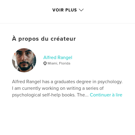
Version
ebook au format fixe, 72 p.
VOIR PLUS
Date de publication:
sept 20, 2018
Dernière modification
mai 12, 2025
Langue
English
À propos du créateur
Mots-clés
,
,
values
alfred rangel
self-help
Alfred Rangel
Miami, Florida
Alfred Rangel has a graduates degree in psychology.
I am currently working on writing a series of
psychological self-help books. The...
Continuer à lire