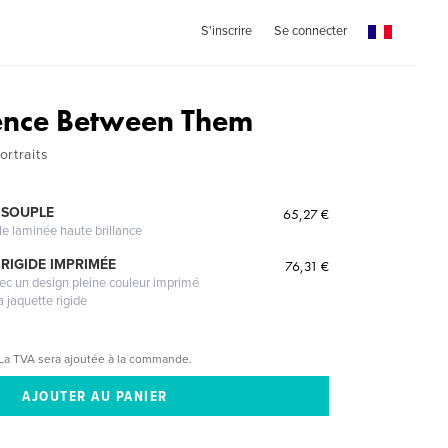
S'inscrire
Se connecter
ence Between Them
rtraits
 SOUPLE
65,27 €
le laminée haute brillance
RIGIDE IMPRIMÉE
76,31 €
vec un design pleine couleur imprimé
a jaquette rigide
La TVA sera ajoutée à la commande.