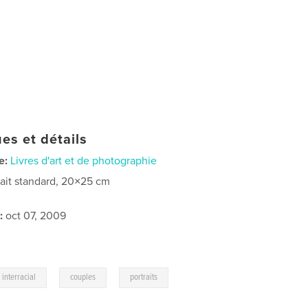
es et détails
e:
Livres d'art et de photographie
rait standard, 20×25 cm
:
oct 07, 2009
,
,
interracial
couples
portraits