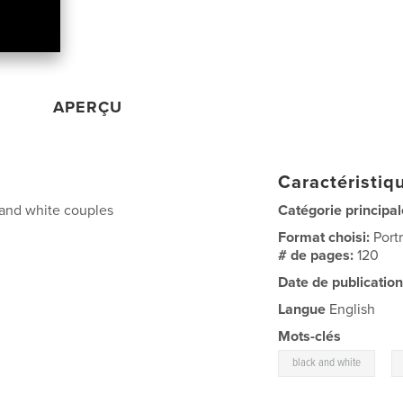
APERÇU
Caractéristiqu
 and white couples
Catégorie principal
Format choisi:
Port
# de pages:
120
Date de publication
Langue
English
Mots-clés
,
black and white