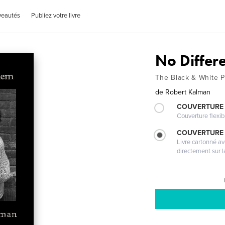
veautés
Publiez votre livre
No Differ
The Black & White Po
de
Robert Kalman
COUVERTURE
Couverture flexib
COUVERTURE 
Livre cartonné a
directement sur l