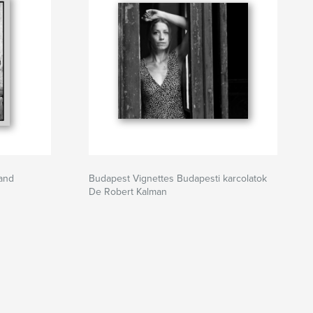
tand
Budapest Vignettes Budapesti karcolatok
De Robert Kalman