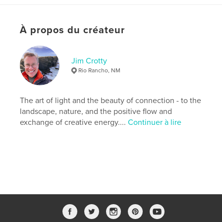
Mots-clés
,
,
,
,
photography
nature
art
Ohio
À propos du créateur
photographer
Jim Crotty
Rio Rancho, NM
The art of light and the beauty of connection - to the
landscape, nature, and the positive flow and
exchange of creative energy....
Continuer à lire