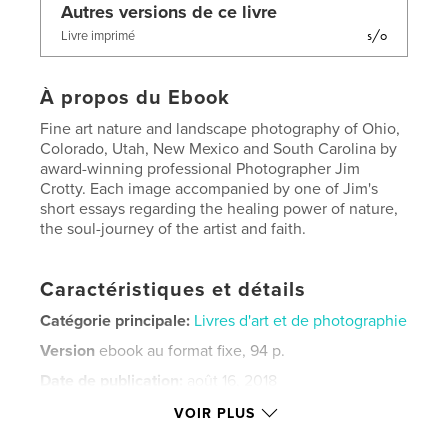
Autres versions de ce livre
s/o
Livre imprimé
À propos du Ebook
Fine art nature and landscape photography of Ohio,
Colorado, Utah, New Mexico and South Carolina by
award-winning professional Photographer Jim
Crotty. Each image accompanied by one of Jim's
short essays regarding the healing power of nature,
the soul-journey of the artist and faith.
Caractéristiques et détails
Catégorie principale:
Livres d'art et de photographie
Version
ebook au format fixe, 94 p.
Date de publication:
août 16, 2018
Dernière modification
nov 20, 2018
VOIR PLUS
Langue
English