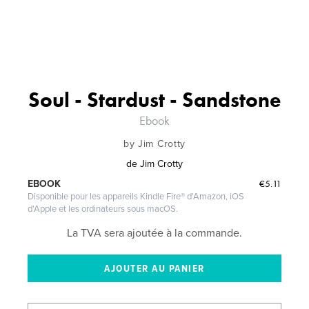
Soul - Stardust - Sandstone
Ebook
by Jim Crotty
de
Jim Crotty
€5.11
EBOOK
Disponible pour les appareils Kindle Fire® d'Amazon, iOS
d'Apple et les ordinateurs sous macOS.
La TVA sera ajoutée à la commande.