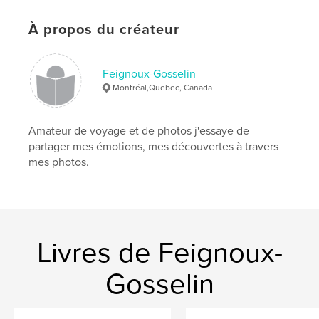
Date de publication:
juil 16, 2018
À propos du créateur
Langue
French
Mots-clés
Feignoux-Gosselin
,
,
,
voyage
Dubaï
Abu Dhabi. architecture
Montréal,Quebec, Canada
minimalisme
,
émotivité
,
créativité
Amateur de voyage et de photos j'essaye de
partager mes émotions, mes découvertes à travers
mes photos.
Livres de Feignoux-
Gosselin