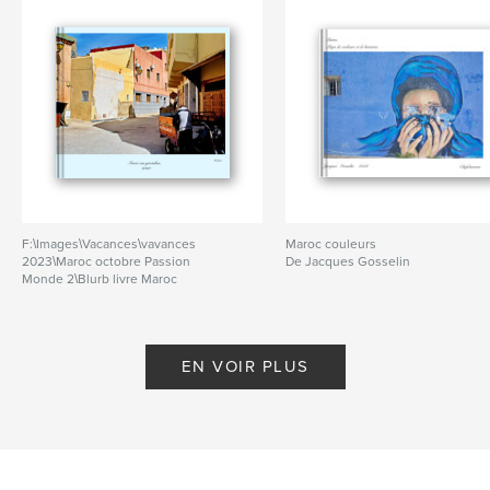
F:\Images\Vacances\vavances
Maroc couleurs
2023\Maroc octobre Passion
De Jacques Gosselin
Monde 2\Blurb livre Maroc
couleurs
De Jacques Gosselin
EN VOIR PLUS