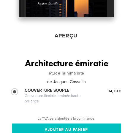
APERÇU
Architecture émiratie
étude minimaliste
de
Jacques Gosselin
COUVERTURE SOUPLE
34,10 €
Couverture flexible laminée haute
brillance
La TVA sera ajoutée à la commande.