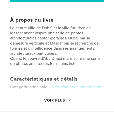
À propos du livre
Le centre ville de Dubaï et la ville futuriste de
Masdar m'ont inspiré une série de photos
architecturales contemporaines. Dubaï par sa
démesure verticale et Masdar par sa recherche de
formes et d’intelligence dans ses arrangements
architecturaux particuliers.
Quand le Louvre d'Abu Dhabi m'a inspiré une série
de photos architecturales minimalistes.
Caractéristiques et détails
Catégorie principale:
Livres d'art et de photographie
Format choisi:
Portrait standard, 20×25 cm
# de pages:
38
VOIR PLUS
ISBN
Couverture souple: 9781388204402