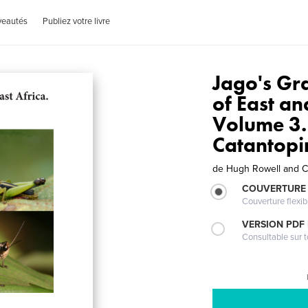
veautés
Publiez votre livre
Jago's Gr
of East an
Volume 3.
Catantopi
de
Hugh Rowell and 
COUVERTURE
Couverture flexib
VERSION PDF
Consultable sur t