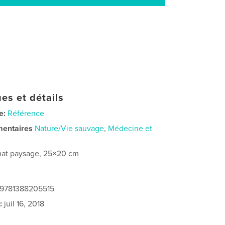
es et détails
e:
Référence
mentaires
Nature/Vie sauvage
,
Médecine et
at paysage, 25×20 cm
: 9781388205515
:
juil 16, 2018