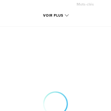
Mots-clés
,
Identification
Af
VOIR PLUS