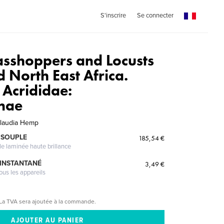
S'inscrire
Se connecter
asshoppers and Locusts
d North East Africa.
 Acrididae:
nae
Claudia Hemp
 SOUPLE
185,54 €
le laminée haute brillance
 INSTANTANÉ
3,49 €
ous les appareils
La TVA sera ajoutée à la commande.