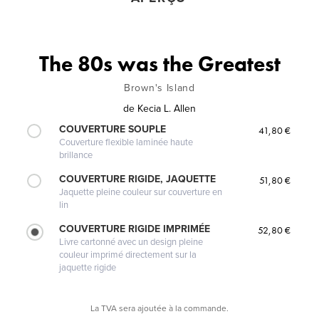
The 80s was the Greatest
Brown's Island
de
Kecia L. Allen
COUVERTURE SOUPLE
41,80 €
Couverture flexible laminée haute
brillance
COUVERTURE RIGIDE, JAQUETTE
51,80 €
Jaquette pleine couleur sur couverture en
lin
COUVERTURE RIGIDE IMPRIMÉE
52,80 €
Livre cartonné avec un design pleine
couleur imprimé directement sur la
jaquette rigide
La TVA sera ajoutée à la commande.