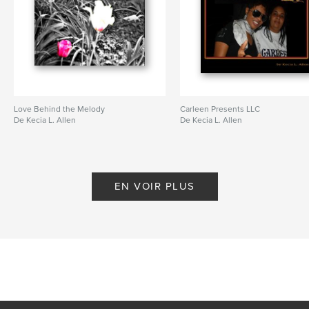
Love Behind the Melody
Carleen Presents LLC
De Kecia L. Allen
De Kecia L. Allen
EN VOIR PLUS