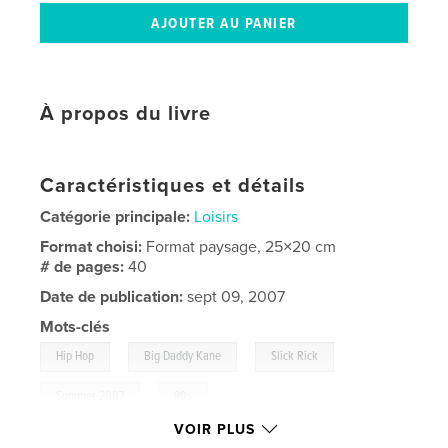
À propos du livre
Caractéristiques et détails
Catégorie principale:
Loisirs
Format choisi:
Format paysage, 25×20 cm
# de pages:
40
Date de publication:
sept 09, 2007
Mots-clés
,
,
,
Hip Hop
Big Daddy Kane
Slick Rick
,
Summer 2007
80s
VOIR PLUS
,
Richmond
,
Virginia
,
Whodini