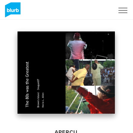
S'inscrire
APERÇU