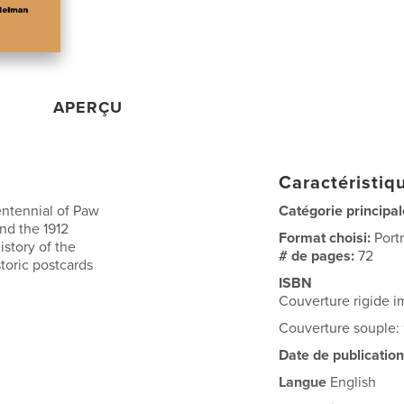
APERÇU
Caractéristiqu
entennial of Paw
Catégorie principal
and the 1912
Format choisi:
Port
story of the
# de pages:
72
toric postcards
ISBN
Couverture rigide 
Couverture souple:
Date de publication
Langue
English