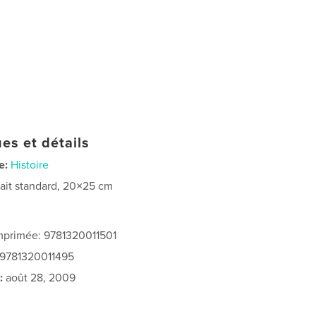
es et détails
e:
Histoire
rait standard, 20×25 cm
imprimée: 9781320011501
 9781320011495
:
août 28, 2009