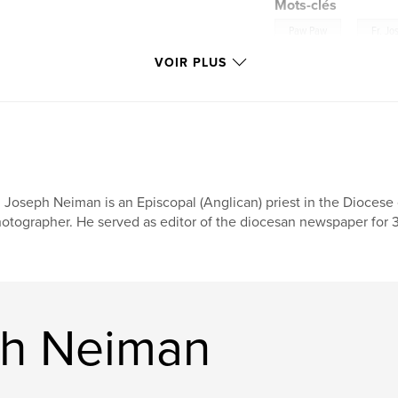
Mots-clés
,
Paw Paw
Fr. J
VOIR PLUS
,
Postcards
. Joseph Neiman is an Episcopal (Anglican) priest in the Diocese
otographer. He served as editor of the diocesan newspaper for 3
ph Neiman