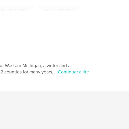
,
oseph Clayton Neiman
black and white photos.
 of Western Michigan, a writer and a
2 counties for many years,...
Continuer à lire