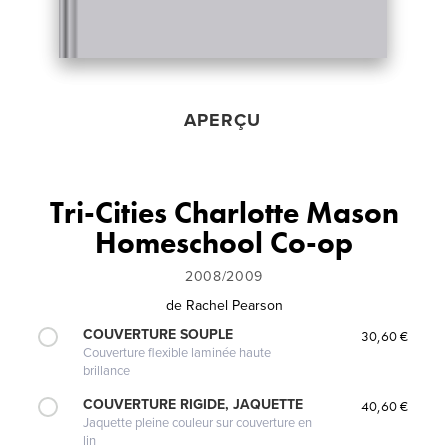
APERÇU
Tri-Cities Charlotte Mason
Homeschool Co-op
2008/2009
de
Rachel Pearson
COUVERTURE SOUPLE
30,60 €
Couverture flexible laminée haute
brillance
COUVERTURE RIGIDE, JAQUETTE
40,60 €
Jaquette pleine couleur sur couverture en
lin