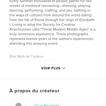
Every summer thousands of people gather for two
weeks of medieval reenacting—dressing, playing,
dancing, performing, crafting, and yes, battling in
the ways of cultures from around the world dating
from the fall of Rome through the reign of Elizabeth
I. Living in what the Society for Creative
Anachronism calls “These Modern Middle Ages” is a
truly immersive experience. These photographs
represent twelve years of the author’s experiences
attending this amazing event.
Site Web de l'auteur
http://www.tricianeumyer.com
VOIR PLUS
Caractéristiques et détails
Catégorie principale:
Livres d'art et de photographie
Format choisi:
Petit carré, 18×18 cm
À propos du créateur
# de pages:
92
Date de publication:
juil 19, 2017
Tricia Neumyer