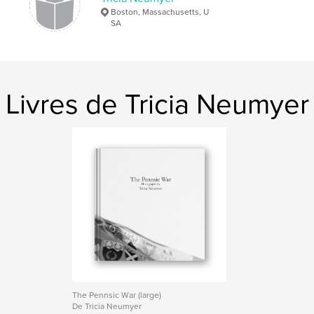
Langue
English
Boston, Massachusetts, U
SA
Mots-clés
,
,
,
SCA
Pennsic
Medieval
Living History
,
Society for Creative Anachronism
Livres de Tricia Neumyer
The Pennsic War (large)
De Tricia Neumyer