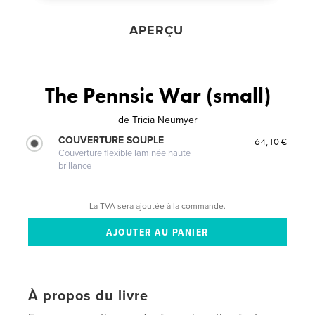
APERÇU
The Pennsic War (small)
de
Tricia Neumyer
COUVERTURE SOUPLE
64,10 €
Couverture flexible laminée haute
brillance
La TVA sera ajoutée à la commande.
À propos du livre