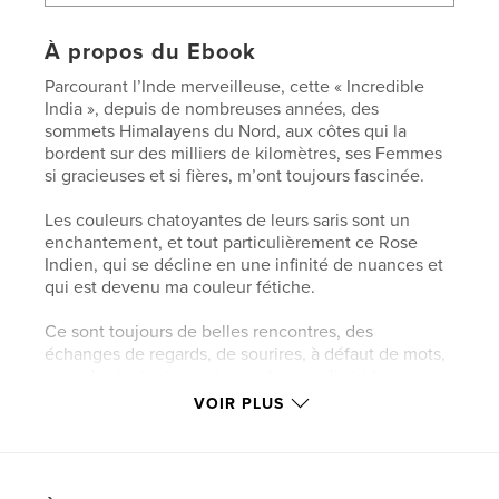
À propos du Ebook
Parcourant l’Inde merveilleuse, cette « Incredible
India », depuis de nombreuses années, des
sommets Himalayens du Nord, aux côtes qui la
bordent sur des milliers de kilomètres, ses Femmes
si gracieuses et si fières, m’ont toujours fascinée.
Les couleurs chatoyantes de leurs saris sont un
enchantement, et tout particulièrement ce Rose
Indien, qui se décline en une infinité de nuances et
qui est devenu ma couleur fétiche.
Ce sont toujours de belles rencontres, des
échanges de regards, de sourires, à défaut de mots,
mais des instants magiques de complicité lorsque
qu’elles se prêtent au jeu de la photographie.
VOIR PLUS
Caractéristiques et détails