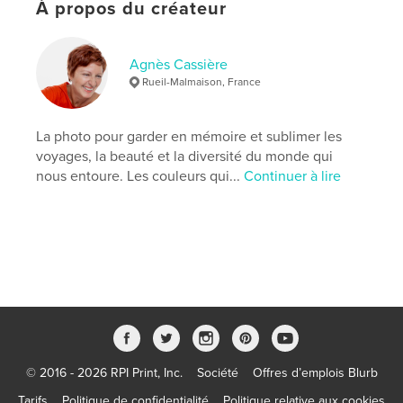
Catégorie principale:
Voyages
À propos du créateur
Catégories supplémentaires
Inde
Version
ebook au format fixe, 48 p.
Agnès Cassière
Date de publication:
janv 22, 2018
Rueil-Malmaison, France
Dernière modification
févr 29, 2020
Langue
La photo pour garder en mémoire et sublimer les
French
voyages, la beauté et la diversité du monde qui
Mots-clés
nous entoure. Les couleurs qui...
Continuer à lire
,
,
,
portraits
Ladies in Pink
Rose
Inde
© 2016 - 2026 RPI Print, Inc.
Société
Offres d’emplois Blurb
Tarifs
Politique de confidentialité
Politique relative aux cookies