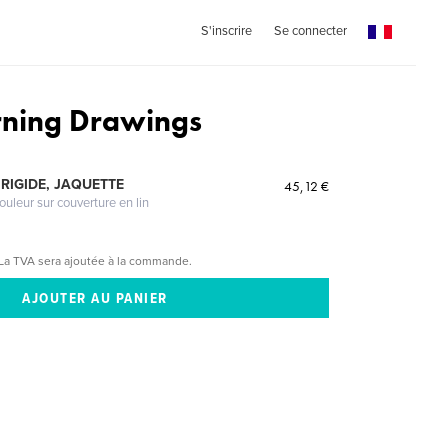
S'inscrire
Se connecter
ning Drawings
RIGIDE, JAQUETTE
45,12 €
ouleur sur couverture en lin
La TVA sera ajoutée à la commande.