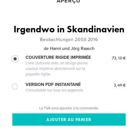
APERÇU
Irgendwo in Skandinavien
Beobachtungen 2003-2016
de
Hanni und Jörg Raasch
COUVERTURE RIGIDE IMPRIMÉE
73,10 €
Livre cartonné avec un design pleine
couleur imprimé directement sur la
jaquette rigide
VERSION PDF INSTANTANÉ
3,49 €
Consultable sur tous les appareils
La TVA sera ajoutée à la commande.