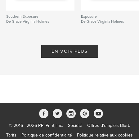
Southern Exposure
Exposure
De Grace Virginia Holmes
De Grace Virginia Holmes
EN VOIR PLUS
© 2016 - 2026 RPI Print, Inc.
Société
Offres d’emplois Blurb
Tarifs
Politique de confidentialité
Politique relative aux cookies