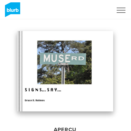
S'inscrire
APERÇU