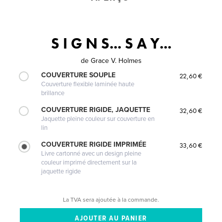
S I G N S... S A Y...
de
Grace V. Holmes
COUVERTURE SOUPLE
22,60 €
Couverture flexible laminée haute
brillance
COUVERTURE RIGIDE, JAQUETTE
32,60 €
Jaquette pleine couleur sur couverture en
lin
COUVERTURE RIGIDE IMPRIMÉE
33,60 €
Livre cartonné avec un design pleine
couleur imprimé directement sur la
jaquette rigide
La TVA sera ajoutée à la commande.