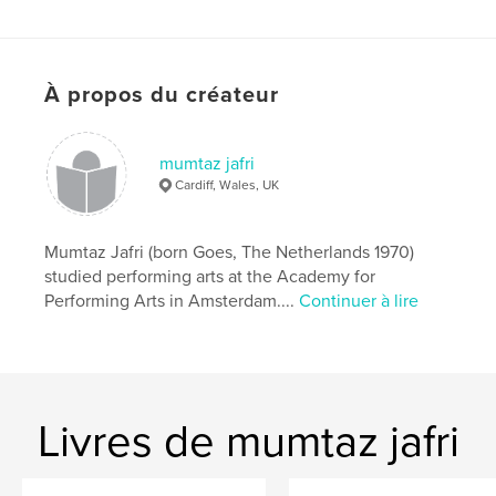
Catégorie principale:
LGBTQIA+
Format choisi:
Petit carré, 18×18 cm
# de pages:
118
À propos du créateur
Date de publication:
juin 29, 2009
Mots-clés
,
,
,
mumtaz jafri
address book
digital illustrations
gay
Cardiff, Wales, UK
,
lesbian
fetish
Mumtaz Jafri (born Goes, The Netherlands 1970)
studied performing arts at the Academy for
Performing Arts in Amsterdam....
Continuer à lire
Livres de mumtaz jafri