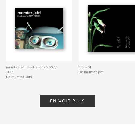
mumtaz jafri illustrations 2007 /
Flora.01
2009
De mumtaz jafri
De Mumtaz Jafri
EN VOIR PLUS