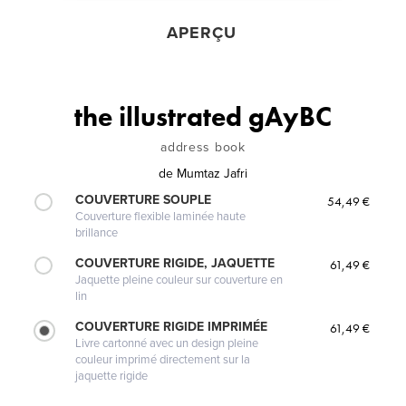
APERÇU
the illustrated gAyBC
address book
de
Mumtaz Jafri
COUVERTURE SOUPLE
54,49 €
Couverture flexible laminée haute
brillance
COUVERTURE RIGIDE, JAQUETTE
61,49 €
Jaquette pleine couleur sur couverture en
lin
COUVERTURE RIGIDE IMPRIMÉE
61,49 €
Livre cartonné avec un design pleine
couleur imprimé directement sur la
jaquette rigide