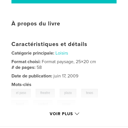
À propos du livre
Caractéristiques et détails
Catégorie principale:
Loisirs
Format choisi:
Format paysage, 25×20 cm
# de pages:
58
Date de publication:
juin 17, 2009
Mots-clés
,
,
,
,
el paso
theatre
plaza
texas
,
,
talent
contest
singer
VOIR PLUS
,
band
,
instruments