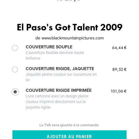
El Paso's Got Talent 2009
de
www.blackmountainpictures.com
COUVERTURE SOUPLE
64,44 €
Couverture flexible laminée haute
brillance
COUVERTURE RIGIDE, JAQUETTE
89,52 €
Jaquette pleine couleur sur couverture en
lin
COUVERTURE RIGIDE IMPRIMÉE
101,06 €
Livre cartonné avec un design pleine
couleur imprimé directement sur la
jaquette rigide
La TVA sera ajoutée à la commande.