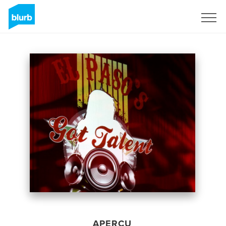
S'inscrire
APERÇU