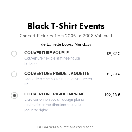
Black T-Shirt Events
Concert Pictures from 2006 to 2008 Volume I
de
Lorretta Lopez Mendoza
COUVERTURE SOUPLE
89,32 €
Couverture flexible laminée haute
brillance
COUVERTURE RIGIDE, JAQUETTE
101,88 €
Jaquette pleine couleur sur couverture en
lin
COUVERTURE RIGIDE IMPRIMÉE
102,88 €
Livre cartonné avec un design pleine
couleur imprimé directement sur la
jaquette rigide
La TVA sera ajoutée à la commande.