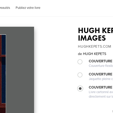
veautés
Publiez votre livre
HUGH KEP
IMAGES
HUGHKEPETS.COM
de
HUGH KEPETS
COUVERTURE
Couverture flexib
COUVERTURE 
Jaquette pleine c
COUVERTURE 
Livre cartonné a
directement sur l