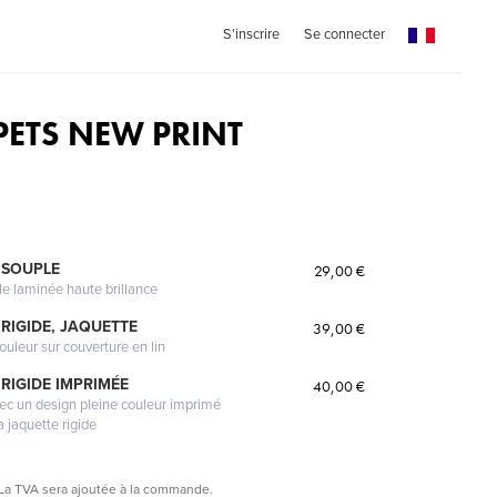
S'inscrire
Se connecter
ETS NEW PRINT
 SOUPLE
29,00 €
le laminée haute brillance
RIGIDE, JAQUETTE
39,00 €
ouleur sur couverture en lin
RIGIDE IMPRIMÉE
40,00 €
vec un design pleine couleur imprimé
a jaquette rigide
La TVA sera ajoutée à la commande.