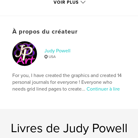
VOIR PLUS
Catégorie principale:
Biographies et mémoires
Format choisi:
15×23 cm
# de pages:
42
À propos du créateur
ISBN
Couverture souple: 9781364726959
Couverture rigide imprimée: 9781364726942
Judy Powell
USA
Date de publication:
nov 26, 2015
Langue
English
For you, I have created the graphics and created 14
Mots-clés
personal journals for everyone ! Everyone who
,
,
,
dream book
Judy Powell
journal
diary
needs grid lined pages to create...
Continuer à lire
,
notebook
Livres de Judy Powell