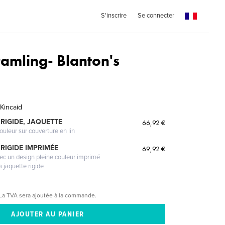
S'inscrire
Se connecter
amling- Blanton's
Kincaid
RIGIDE, JAQUETTE
66,92 €
ouleur sur couverture en lin
RIGIDE IMPRIMÉE
69,92 €
vec un design pleine couleur imprimé
a jaquette rigide
La TVA sera ajoutée à la commande.