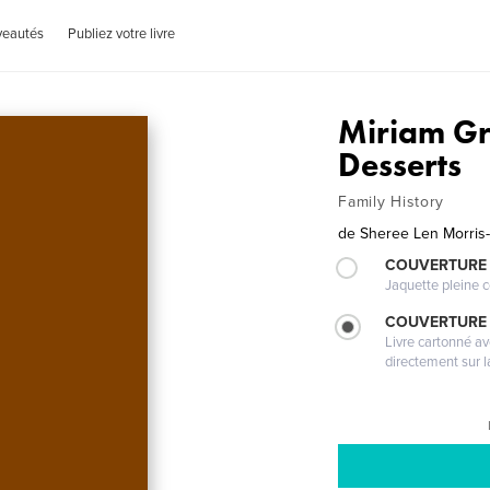
veautés
Publiez votre livre
Miriam Gr
Desserts
Family History
de
Sheree Len Morris-
COUVERTURE 
Jaquette pleine c
COUVERTURE 
Livre cartonné a
directement sur l