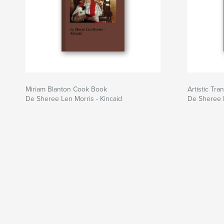
Miriam Blanton Cook Book
Artistic Tra
De Sheree Len Morris - Kincaid
De Sheree L