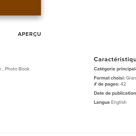
APERÇU
Caractéristiqu
y , Photo Book
Catégorie principal
Format choisi:
Gran
# de pages:
42
Date de publication
Langue
English