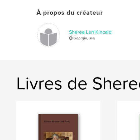
À propos du créateur
Sheree Len Kincaid
Georgia, usa
Livres de Shere