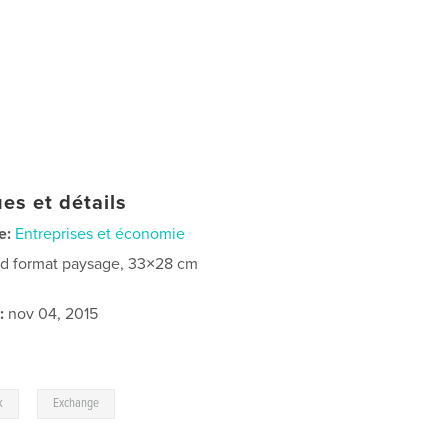
es et détails
e:
Entreprises et économie
d format paysage, 33×28 cm
:
nov 04, 2015
,
k
Exchange