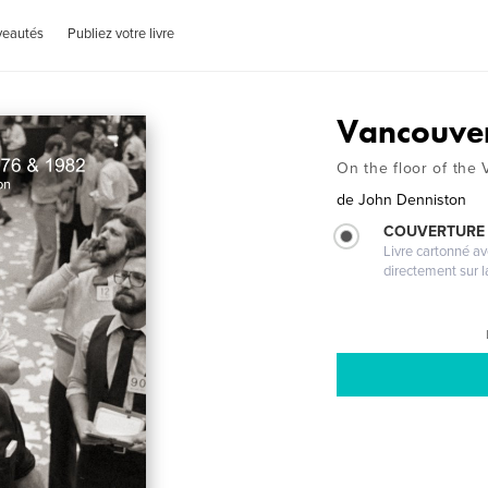
veautés
Publiez votre livre
Vancouver
On the floor of the
de
John Denniston
COUVERTURE 
Livre cartonné a
directement sur l