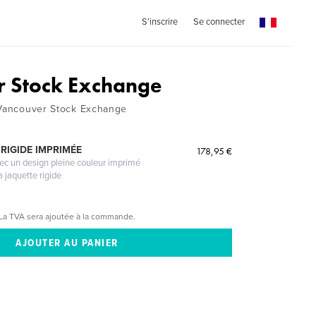
S'inscrire
Se connecter
 Stock Exchange
 Vancouver Stock Exchange
RIGIDE IMPRIMÉE
178,95 €
vec un design pleine couleur imprimé
a jaquette rigide
La TVA sera ajoutée à la commande.