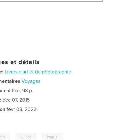
es et détails
e:
Livres d'art et de photographie
mentaires
Voyages
rmat fixe, 98 p.
:
déc 07, 2015
ion
févr 08, 2022
,
,
aphy
Europe
Prague