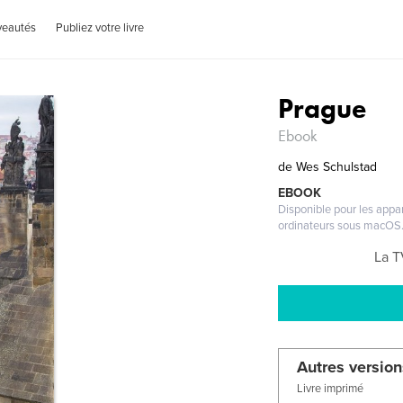
veautés
Publiez votre livre
Prague
Ebook
de
Wes Schulstad
EBOOK
Disponible pour les appar
ordinateurs sous macOS
La T
Autres version
Livre imprimé