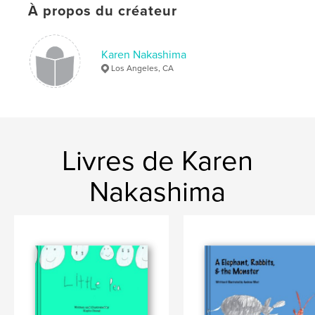
À propos du créateur
Date de publication:
mars 31, 2009
Mots-clés
,
,
Karen Nakashima
children's story
children's story by a child
Los Angeles, CA
princess
Livres de Karen
Nakashima