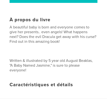
À propos du livre
A beautiful baby is born and everyone comes to
give her presents.. even angels! What happens
next? Does the evil Dracula get away with his curse?
Find out in this amazing book!
Written & illustrated by 5 year old August Beaklas,
"A Baby Named Jasmine," is sure to please
everyone!
Caractéristiques et détails
Catégorie principale:
Livres pour enfants
Format choisi:
Format paysage, 25×20 cm
# de pages:
20