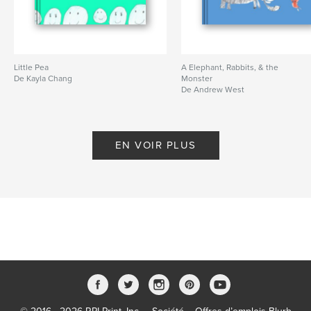
Little Pea
A Elephant, Rabbits, & the
De Kayla Chang
Monster
De Andrew West
EN VOIR PLUS