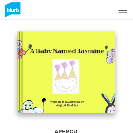
S'inscrire
APERÇU