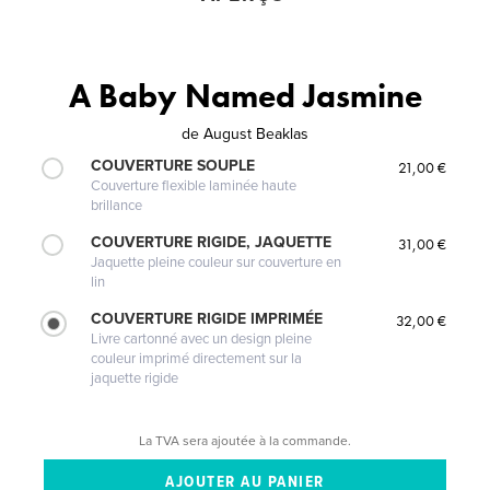
A Baby Named Jasmine
de
August Beaklas
COUVERTURE SOUPLE
21,00 €
Couverture flexible laminée haute
brillance
COUVERTURE RIGIDE, JAQUETTE
31,00 €
Jaquette pleine couleur sur couverture en
lin
COUVERTURE RIGIDE IMPRIMÉE
32,00 €
Livre cartonné avec un design pleine
couleur imprimé directement sur la
jaquette rigide
La TVA sera ajoutée à la commande.