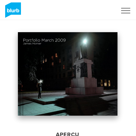
S'inscrire
APERÇU