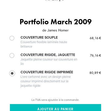
Portfolio March 2009
de
James Homer
COUVERTURE SOUPLE
68,16 €
Couverture flexible laminée haute
brillance
COUVERTURE RIGIDE, JAQUETTE
76,16 €
Jaquette pleine couleur sur couverture en
lin
COUVERTURE RIGIDE IMPRIMÉE
80,89 €
Livre cartonné avec un design pleine
couleur imprimé directement sur la
jaquette rigide
La TVA sera ajoutée à la commande.