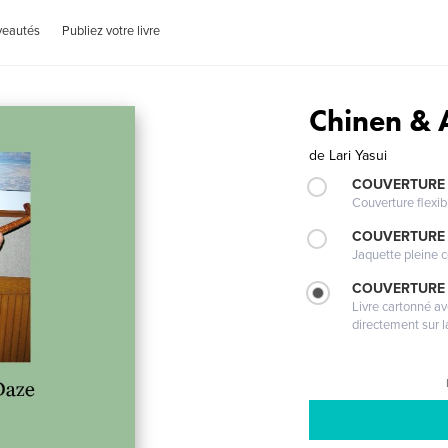
veautés
Publiez votre livre
Chinen &
de
Lari Yasui
COUVERTURE
Couverture flexib
COUVERTURE 
Jaquette pleine c
COUVERTURE 
Livre cartonné a
directement sur l