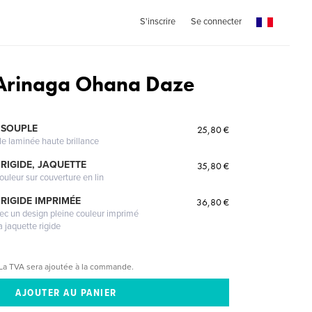
S'inscrire
Se connecter
 Arinaga Ohana Daze
 SOUPLE
25,80 €
le laminée haute brillance
RIGIDE, JAQUETTE
35,80 €
ouleur sur couverture en lin
RIGIDE IMPRIMÉE
36,80 €
vec un design pleine couleur imprimé
a jaquette rigide
La TVA sera ajoutée à la commande.