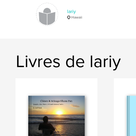
lariy
Hawaii
Livres de lariy