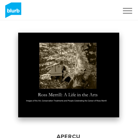
S'inscrire
APERÇU