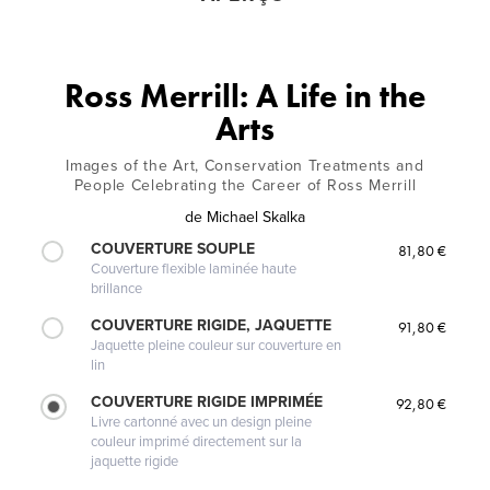
Ross Merrill: A Life in the
Arts
Images of the Art, Conservation Treatments and
People Celebrating the Career of Ross Merrill
de
Michael Skalka
COUVERTURE SOUPLE
81,80 €
Couverture flexible laminée haute
brillance
COUVERTURE RIGIDE, JAQUETTE
91,80 €
Jaquette pleine couleur sur couverture en
lin
COUVERTURE RIGIDE IMPRIMÉE
92,80 €
Livre cartonné avec un design pleine
couleur imprimé directement sur la
jaquette rigide