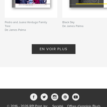
Pedro and Juana Verdugo Family
Black Sky
Tree
De James Palma
De James Palma
EN VOIR PLUS
© 2016 - 2026 RPI Print, Inc.
Société
Offres d’emplois Blurb