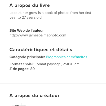
À propos du livre
Look at her grow is a book of photos from her first
year to 27 years old.
Site Web de l'auteur
http://www.jamespalmaphoto.com
Caractéristiques et détails
Catégorie principale:
Biographies et mémoires
Format choisi:
Format paysage, 25×20 cm
# de pages:
80
Date de publication:
févr 14, 2009
Langue
English
Mots-clés
À propos du créateur
,
photo biography
photography