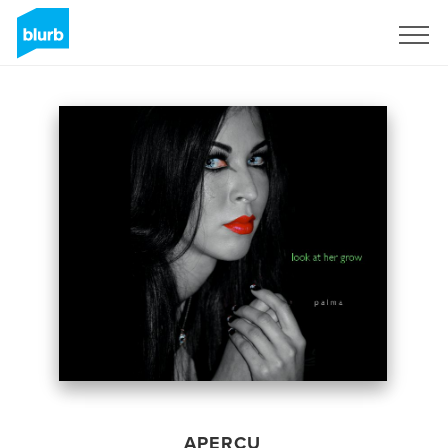
S'inscrire
APERÇU