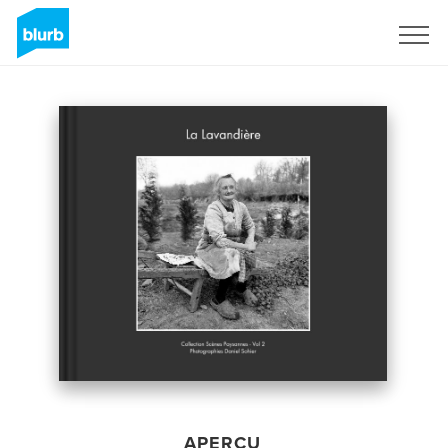
S'inscrire
APERÇU