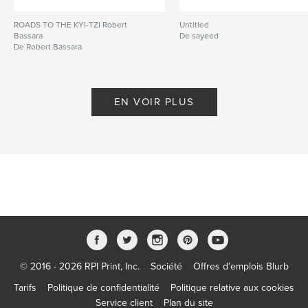
ROADS TO THE KYI-TZI Robert
Untitled
Bassara
De sayeed
De Robert Bassara
EN VOIR PLUS
© 2016 - 2026 RPI Print, Inc.
Société
Offres d’emplois Blurb
Tarifs
Politique de confidentialité
Politique relative aux cookies
Service client
Plan du site