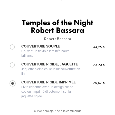
Temples of the Night
Robert Bassara
Robert Bassara
COUVERTURE SOUPLE
44,25 €
Couverture flexible laminée haute
brillance
COUVERTURE RIGIDE, JAQUETTE
90,90 €
Jaquette pleine couleur sur couverture en
lin
COUVERTURE RIGIDE IMPRIMÉE
75,07 €
Livre cartonné avec un design pleine
couleur imprimé directement sur la
jaquette rigide
La TVA sera ajoutée à la commande.