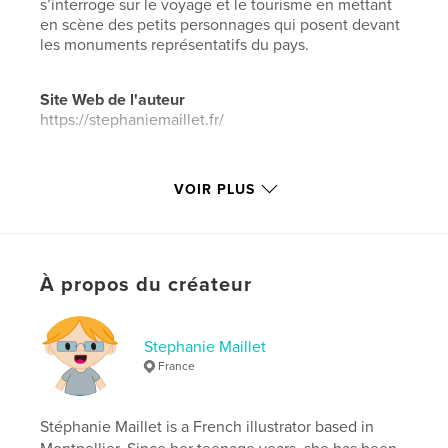
s’interroge sur le voyage et le tourisme en mettant
en scène des petits personnages qui posent devant
les monuments représentatifs du pays.
Site Web de l'auteur
https://stephaniemaillet.fr/
Caractéristiques et détails
VOIR PLUS
Catégorie principale:
Livres d'art et de photographie
Catégories supplémentaires
Beaux-arts
,
Design
graphique
À propos du créateur
Format choisi:
Petit carré, 18×18 cm
# de pages:
26
ISBN
Stephanie Maillet
Couverture rigide imprimée: 9798210979001
France
Date de publication:
avril 26, 2014
Langue
French
Stéphanie Maillet is a French illustrator based in