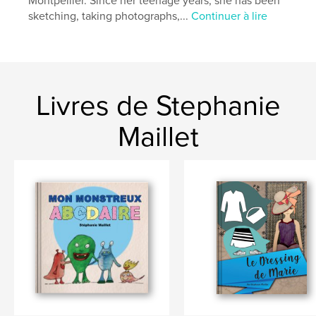
Montpellier. Since her teenage years, she has been
Mots-clés
sketching, taking photographs,...
Continuer à lire
,
,
voyage
projet artistique
photographie
Livres de Stephanie
Maillet