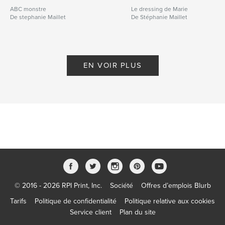
ABC monstre
Le dressing de Marie
De stephanie Maillet
De Stéphanie Maillet
EN VOIR PLUS
© 2016 - 2026 RPI Print, Inc.
Société
Offres d’emplois Blurb
Tarifs
Politique de confidentialité
Politique relative aux cookies
Service client
Plan du site