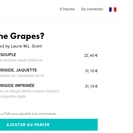
S'inscrire
Se connecter
he Grapes?
ted by Laurie M.L. Grant
 SOUPLE
22,40 €
le laminée haute brillance
RIGIDE, JAQUETTE
31,10 €
ouleur sur couverture en lin
RIGIDE IMPRIMÉE
31,10 €
vec un design pleine couleur imprimé
a jaquette rigide
La TVA sera ajoutée à la commande.