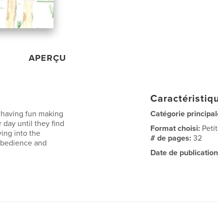
APERÇU
Caractéristiqu
re having fun making
Catégorie principal
day until they find
Format choisi:
Peti
ving into the
# de pages:
32
 obedience and
Date de publication