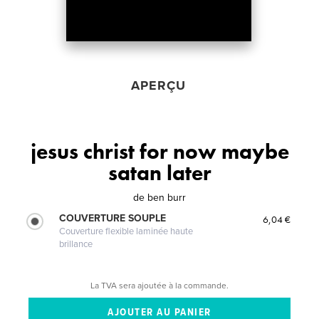
APERÇU
jesus christ for now maybe
satan later
de
ben burr
COUVERTURE SOUPLE
6,04 €
Couverture flexible laminée haute
brillance
La TVA sera ajoutée à la commande.