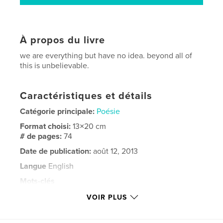
À propos du livre
we are everything but have no idea. beyond all of
this is unbelievable.
Caractéristiques et détails
Catégorie principale:
Poésie
Format choisi:
13×20 cm
# de pages:
74
Date de publication:
août 12, 2013
Langue
English
Mots-clés
,
creative writing
jesus christ for now maybe satan later
VOIR PLUS
,
poetry collection
,
Panama Red Arts
,
Ben Burr
,