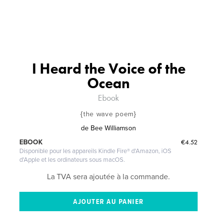
I Heard the Voice of the
Ocean
Ebook
{the wave poem}
de
Bee Williamson
€4.52
EBOOK
Disponible pour les appareils Kindle Fire® d'Amazon, iOS
d'Apple et les ordinateurs sous macOS.
La TVA sera ajoutée à la commande.