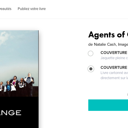
veautés
Publiez votre livre
Agents of
de
Natalie Cash, Imag
COUVERTURE 
Jaquette pleine c
COUVERTURE 
Livre cartonné a
directement sur l