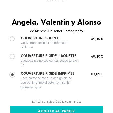
Angela, Valentin y Alonso
de
Merche Fleischer Photography
COUVERTURE SOUPLE
59,40 €
Couverture flexible laminée haute
brillance
COUVERTURE RIGIDE, JAQUETTE
69,40 €
Jaquette pleine couleur sur couverture en
lin
COUVERTURE RIGIDE IMPRIMÉE
113,09 €
Livre cartonné avec un design pleine
couleur imprimé directement sur la
jaquette rigide
La TVA sera ajoutée à la commande.