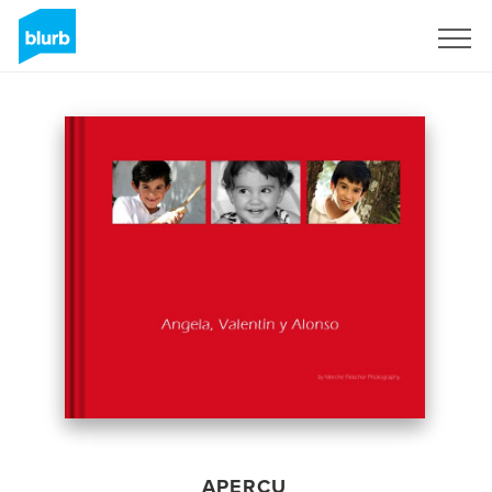
S'inscrire
APERÇU