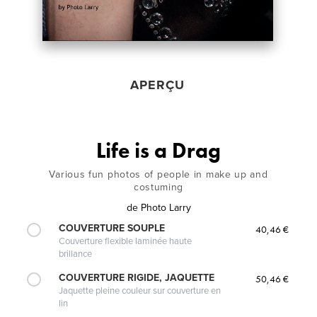
APERÇU
Life is a Drag
Various fun photos of people in make up and
costuming
de
Photo Larry
COUVERTURE SOUPLE
40,46 €
Couverture flexible laminée haute
brillance
COUVERTURE RIGIDE, JAQUETTE
50,46 €
Jaquette pleine couleur sur couverture en
lin