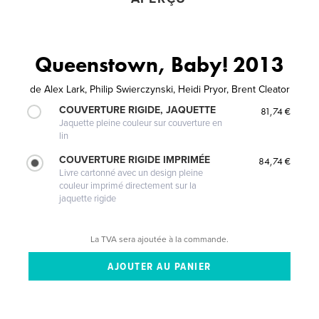
Queenstown, Baby! 2013
de
Alex Lark, Philip Swierczynski, Heidi Pryor, Brent Cleator
COUVERTURE RIGIDE, JAQUETTE
81,74 €
Jaquette pleine couleur sur couverture en
lin
COUVERTURE RIGIDE IMPRIMÉE
84,74 €
Livre cartonné avec un design pleine
couleur imprimé directement sur la
jaquette rigide
La TVA sera ajoutée à la commande.