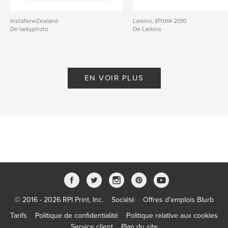
InstaNewZealand
Larkins, Итоги 2010
De larkyphoto
De Larkins
EN VOIR PLUS
© 2016 - 2026 RPI Print, Inc.
Société
Offres d’emplois Blurb
Tarifs
Politique de confidentialité
Politique relative aux cookies
Service client
Plan du site