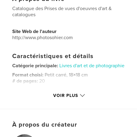
Catalogue des Prises de vues d'oeuvres d'art &
catalogues
Site Web de l'auteur
http://www.photosohier.com
Caractéristiques et détails
Catégorie principale:
Livres d'art et de photographie
Format choisi:
Petit carré, 18×18 cm
# de pages:
20
Date de publication:
janv 28, 2013
VOIR PLUS
Langue
French
Mots-clés
,
,
,
argenterie
objet
tableau
numérisation
À propos du créateur
,
reproduction
,
Musée