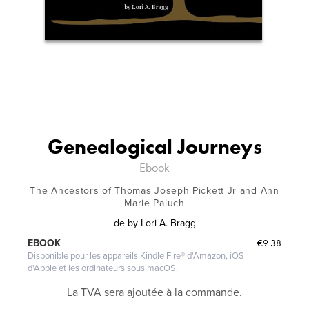
Genealogical Journeys
Ebook
The Ancestors of Thomas Joseph Pickett Jr and Ann
Marie Paluch
de
by Lori A. Bragg
€9.38
EBOOK
Disponible pour les appareils Kindle Fire® d'Amazon, iOS
d'Apple et les ordinateurs sous macOS.
La TVA sera ajoutée à la commande.