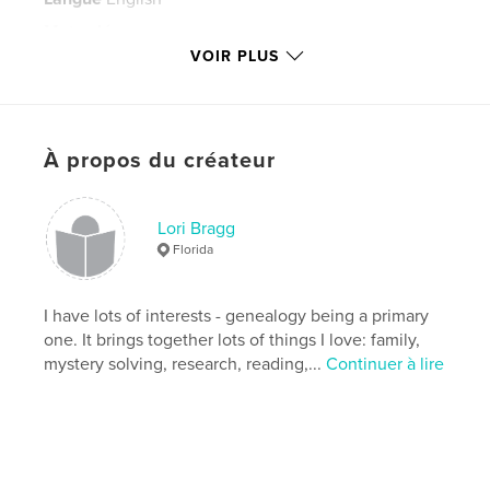
Mots-clés
VOIR PLUS
,
,
,
,
Genealogy
family
history
Pickett
,
Paluch
Weadley
,
Tannock
À propos du créateur
Lori Bragg
Florida
I have lots of interests - genealogy being a primary
one. It brings together lots of things I love: family,
mystery solving, research, reading,...
Continuer à lire