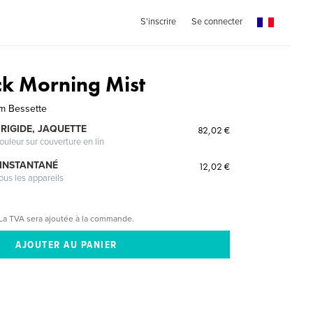
S'inscrire
Se connecter
k Morning Mist
m Bessette
RIGIDE, JAQUETTE
82,02 €
ouleur sur couverture en lin
 INSTANTANÉ
12,02 €
ous les appareils
La TVA sera ajoutée à la commande.