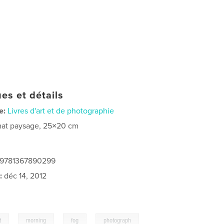
es et détails
e:
Livres d'art et de photographie
at paysage, 25×20 cm
: 9781367890299
:
déc 14, 2012
,
,
,
,
t
morning
fog
photograph