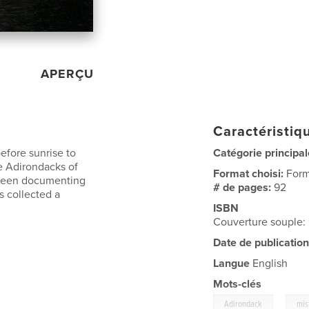
APERÇU
Caractéristiqu
efore sunrise to
Catégorie principal
he Adirondacks of
Format choisi:
Form
 been documenting
# de pages:
92
s collected a
ISBN
Couverture souple
Date de publication
Langue
English
Mots-clés
,
Adirondack
mis