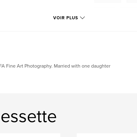
sunrise
,
paddlin
VOIR PLUS
A Fine Art Photography. Married with one daughter
Bessette