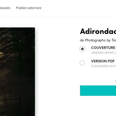
veautés
Publiez votre livre
Adirondac
de
Photographs by To
COUVERTURE 
Jaquette pleine c
VERSION PDF
Consultable sur t