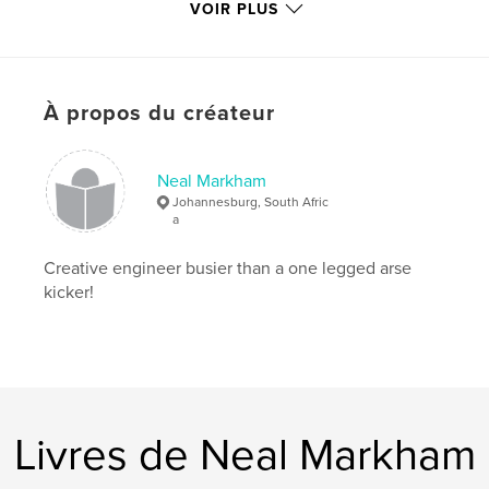
VOIR PLUS
,
,
,
black and white
South Africa
grey
,
,
journey
black
white
,
À propos du créateur
light
,
contrast
,
texture
,
creative
,
South
,
Africa
,
tutorial
,
Portugal
,
Neal Markham
London
,
Spain
,
Wildcoast
Johannesburg, South Afric
a
Creative engineer busier than a one legged arse
kicker!
Livres de Neal Markham