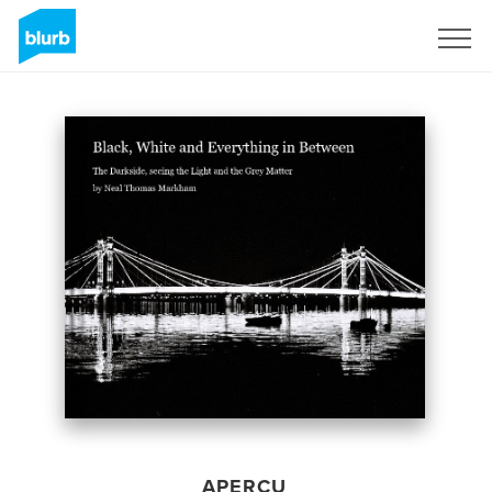
S'inscrire
APERÇU