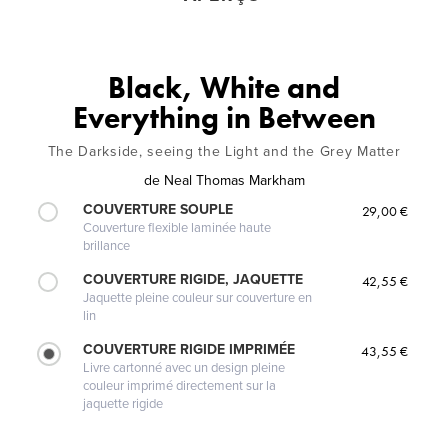
Black, White and
Everything in Between
The Darkside, seeing the Light and the Grey Matter
de
Neal Thomas Markham
COUVERTURE SOUPLE
29,00 €
Couverture flexible laminée haute
brillance
COUVERTURE RIGIDE, JAQUETTE
42,55 €
Jaquette pleine couleur sur couverture en
lin
COUVERTURE RIGIDE IMPRIMÉE
43,55 €
Livre cartonné avec un design pleine
couleur imprimé directement sur la
jaquette rigide