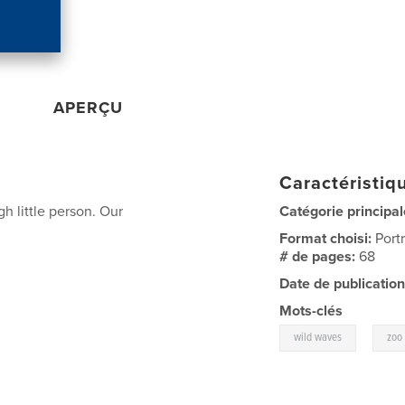
APERÇU
Caractéristiqu
gh little person. Our
Catégorie principal
Format choisi:
Port
# de pages:
68
Date de publication
Mots-clés
,
wild waves
zoo