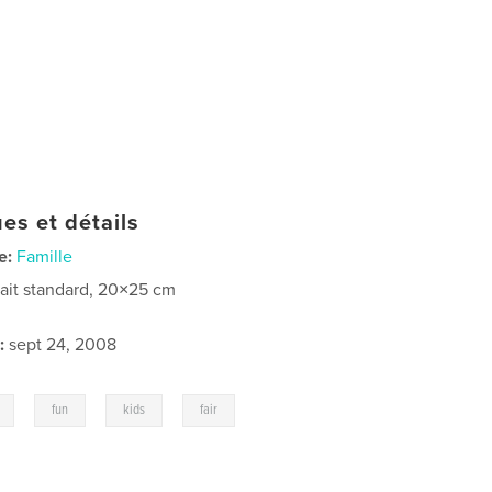
es et détails
e:
Famille
rait standard, 20×25 cm
:
sept 24, 2008
,
,
,
fun
kids
fair