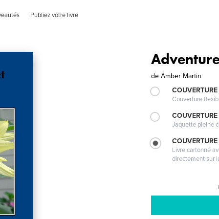
veautés
Publiez votre livre
Adventures
de
Amber Martin
COUVERTURE
Couverture flexib
COUVERTURE 
Jaquette pleine c
COUVERTURE 
Livre cartonné a
directement sur l