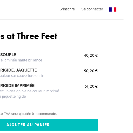
S'inscrire
Se connecter
 at Three Feet
 SOUPLE
40,20 €
le laminée haute brillance
RIGIDE, JAQUETTE
50,20 €
ouleur sur couverture en lin
RIGIDE IMPRIMÉE
51,20 €
vec un design pleine couleur imprimé
a jaquette rigide
La TVA sera ajoutée à la commande.