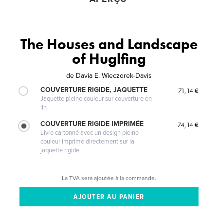
The Houses and Landscape
of Huglfing
de
Davia E. Wieczorek-Davis
COUVERTURE RIGIDE, JAQUETTE
71,14 €
Jaquette pleine couleur sur couverture en
lin
COUVERTURE RIGIDE IMPRIMÉE
74,14 €
Livre cartonné avec un design pleine
couleur imprimé directement sur la
jaquette rigide
La TVA sera ajoutée à la commande.