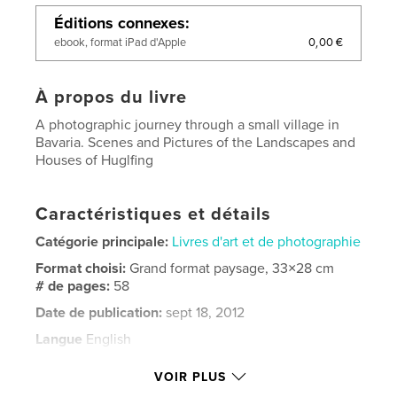
Éditions connexes
0,00 €
ebook, format iPad d'Apple
À propos du livre
A photographic journey through a small village in
Bavaria. Scenes and Pictures of the Landscapes and
Houses of Huglfing
Caractéristiques et détails
Catégorie principale:
Livres d'art et de photographie
Format choisi:
Grand format paysage, 33×28 cm
# de pages:
58
Date de publication:
sept 18, 2012
Langue
English
Mots-clés
VOIR PLUS
,
,
,
Farm House
Landscape
House